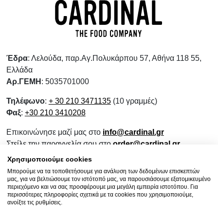
Έδρα
: Λελούδα, παρ.Αγ.Πολυκάρπου 57, Αθήνα 118 55,
Ελλάδα
Αρ.ΓΕΜΗ
: 5035701000
Τηλέφωνο
:
+ 30 210 3471135
(10 γραμμές)
Φαξ
:
+30 210 3410208
Επικοινώνησε μαζί μας στο
info@cardinal.gr
Στείλε την παραγγελία σου στο
order@cardinal.gr
Για αγορές λιανικής
www.wokshop.gr
Χρησιμοποιούμε cookies
Μπορούμε να τα τοποθετήσουμε για ανάλυση των δεδομένων επισκεπτών
Όροι Χρήσης
μας, για να βελτιώσουμε τον ιστότοπό μας, να παρουσιάσουμε εξατομικευμένο
Πολιτική Προστασίας Προσωπικών Δεδομένων
περιεχόμενο και να σας προσφέρουμε μια μεγάλη εμπειρία ιστοτόπου. Για
περισσότερες πληροφορίες σχετικά με τα cookies που χρησιμοποιούμε,
Πολιτική Επιστροφών
ανοίξτε τις ρυθμίσεις.
Ενημερωτικό Συνεργασίας