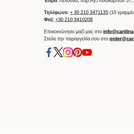
Έδρα
: Λελούδα, παρ.Αγ.Πολυκάρπου 57,
Τηλέφωνο
:
+ 30 210 3471135
(10 γραμμέ
Φαξ
:
+30 210 3410208
Επικοινώνησε μαζί μας στο
info@cardinal
Στείλε την παραγγελία σου στο
order@card