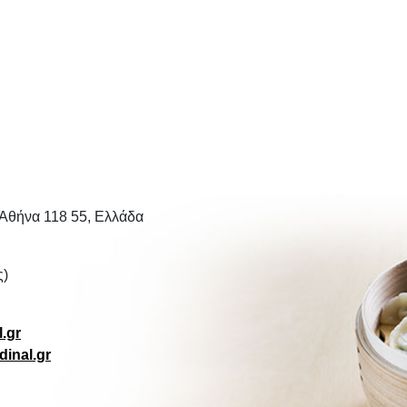
 Αθήνα 118 55, Ελλάδα
ς)
.gr
inal.gr