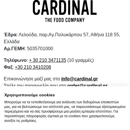
Έδρα
: Λελούδα, παρ.Αγ.Πολυκάρπου 57, Αθήνα 118 55,
Ελλάδα
Αρ.ΓΕΜΗ
: 5035701000
Τηλέφωνο
:
+ 30 210 3471135
(10 γραμμές)
Φαξ
:
+30 210 3410208
Επικοινώνησε μαζί μας στο
info@cardinal.gr
Στείλε την παραγγελία σου στο
order@cardinal.gr
Για αγορές λιανικής
www.wokshop.gr
Χρησιμοποιούμε cookies
Μπορούμε να τα τοποθετήσουμε για ανάλυση των δεδομένων επισκεπτών
Όροι Χρήσης
μας, για να βελτιώσουμε τον ιστότοπό μας, να παρουσιάσουμε εξατομικευμένο
Πολιτική Προστασίας Προσωπικών Δεδομένων
περιεχόμενο και να σας προσφέρουμε μια μεγάλη εμπειρία ιστοτόπου. Για
περισσότερες πληροφορίες σχετικά με τα cookies που χρησιμοποιούμε,
Πολιτική Επιστροφών
ανοίξτε τις ρυθμίσεις.
Ενημερωτικό Συνεργασίας