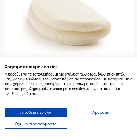
Χρησιμοποιούμε cookies
Μπορούμε να τα τοποθετήσουμε για ανάλυση των δεδομένων επισκεπτών
μας, για να βελτιώσουμε τον ιστότοπό μας, να παρουσιάσουμε εξατομικευμένο
περιεχόμενο και να σας προσφέρουμε μια μεγάλη εμπειρία ιστοτόπου. Για
περισσότερες πληροφορίες σχετικά με τα cookies που χρησιμοποιούμε,
Hirata Bao Bun (Gua Bao) Pastry Individual Pack
ανοίξτε τις ρυθμίσεις.
50gr
Code:
098744
Αποδεχτείτε όλα
Αρνούμαι
Όχι, να προσαρμοστεί