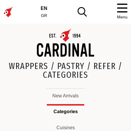
EN
GR
Menu
WRAPPERS / PASTRY / REFER /
CATEGORIES
New Arrivals
Categories
Cuisines