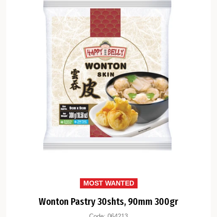
MOST WANTED
Wonton Pastry 30shts, 90mm 300gr
Code:
064213