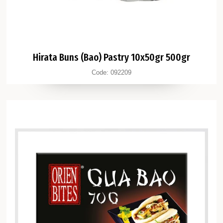
Hirata Buns (Bao) Pastry 10x50gr 500gr
Code:
092209