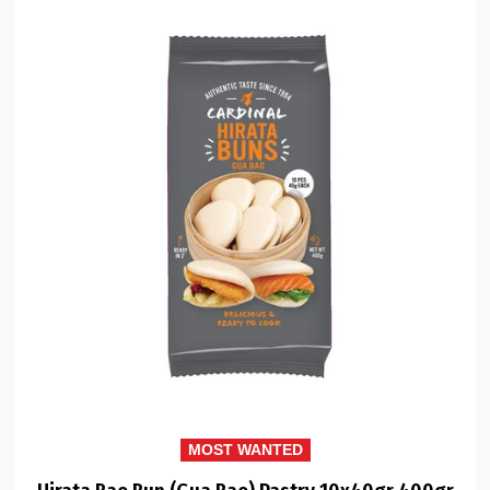
MOST WANTED
Hirata Bao Bun (Gua Bao) Pastry 10x40gr 400gr