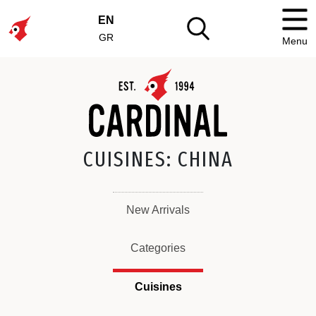
EN
GR
Menu
CUISINES: CHINA
New Arrivals
Categories
Cuisines