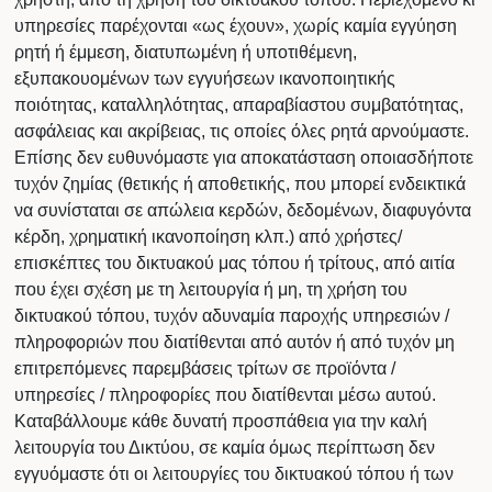
υπηρεσίες παρέχονται «ως έχουν», χωρίς καμία εγγύηση
ρητή ή έμμεση, διατυπωμένη ή υποτιθέμενη,
εξυπακουομένων των εγγυήσεων ικανοποιητικής
ποιότητας, καταλληλότητας, απαραβίαστου συμβατότητας,
ασφάλειας και ακρίβειας, τις οποίες όλες ρητά αρνούμαστε.
Επίσης δεν ευθυνόμαστε για αποκατάσταση οποιασδήποτε
τυχόν ζημίας (θετικής ή αποθετικής, που μπορεί ενδεικτικά
να συνίσταται σε απώλεια κερδών, δεδομένων, διαφυγόντα
κέρδη, χρηματική ικανοποίηση κλπ.) από χρήστες/
επισκέπτες του δικτυακού μας τόπου ή τρίτους, από αιτία
που έχει σχέση με τη λειτουργία ή μη, τη χρήση του
δικτυακού τόπου, τυχόν αδυναμία παροχής υπηρεσιών /
πληροφοριών που διατίθενται από αυτόν ή από τυχόν μη
επιτρεπόμενες παρεμβάσεις τρίτων σε προϊόντα /
υπηρεσίες / πληροφορίες που διατίθενται μέσω αυτού.
Καταβάλλουμε κάθε δυνατή προσπάθεια για την καλή
λειτουργία του Δικτύου, σε καμία όμως περίπτωση δεν
εγγυόμαστε ότι οι λειτουργίες του δικτυακού τόπου ή των