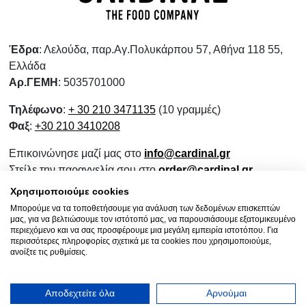
Έδρα
: Λελούδα, παρ.Αγ.Πολυκάρπου 57, Αθήνα 118 55,
Ελλάδα
Αρ.ΓΕΜΗ
: 5035701000
Τηλέφωνο
:
+ 30 210 3471135
(10 γραμμές)
Φαξ
:
+30 210 3410208
Επικοινώνησε μαζί μας στο
info@cardinal.gr
Στείλε την παραγγελία σου στο
order@cardinal.gr
Για αγορές λιανικής
www.wokshop.gr
Χρησιμοποιούμε cookies
Μπορούμε να τα τοποθετήσουμε για ανάλυση των δεδομένων επισκεπτών
Όροι Χρήσης
μας, για να βελτιώσουμε τον ιστότοπό μας, να παρουσιάσουμε εξατομικευμένο
Πολιτική Προστασίας Προσωπικών Δεδομένων
περιεχόμενο και να σας προσφέρουμε μια μεγάλη εμπειρία ιστοτόπου. Για
περισσότερες πληροφορίες σχετικά με τα cookies που χρησιμοποιούμε,
Πολιτική Επιστροφών
ανοίξτε τις ρυθμίσεις.
Ενημερωτικό Συνεργασίας
Αποδεχτείτε όλα
Αρνούμαι