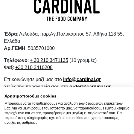
Έδρα
: Λελούδα, παρ.Αγ.Πολυκάρπου 57, Αθήνα 118 55,
Ελλάδα
Αρ.ΓΕΜΗ
: 5035701000
Τηλέφωνο
:
+ 30 210 3471135
(10 γραμμές)
Φαξ
:
+30 210 3410208
Επικοινώνησε μαζί μας στο
info@cardinal.gr
Στείλε την παραγγελία σου στο
order@cardinal.gr
Για αγορές λιανικής
www.wokshop.gr
Χρησιμοποιούμε cookies
Μπορούμε να τα τοποθετήσουμε για ανάλυση των δεδομένων επισκεπτών
Όροι Χρήσης
μας, για να βελτιώσουμε τον ιστότοπό μας, να παρουσιάσουμε εξατομικευμένο
Πολιτική Προστασίας Προσωπικών Δεδομένων
περιεχόμενο και να σας προσφέρουμε μια μεγάλη εμπειρία ιστοτόπου. Για
περισσότερες πληροφορίες σχετικά με τα cookies που χρησιμοποιούμε,
Πολιτική Επιστροφών
ανοίξτε τις ρυθμίσεις.
Ενημερωτικό Συνεργασίας