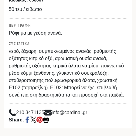
50 τεμ / κιβώτιο
ΠΕΡΙΓΡΑΦΗ
Ρόφημα με γεύση ανανά.
ΣΥΣΤΑΤΙΚΑ
νερό, ζάχαρη, συμπυκνωμένος ανανάς, ρυθμιστής
οξύτητας κιτρικό οξύ, αρωματική ουσία ανανά,
ρυθμιστής οξύτητας κιτρικά άλατα νατρίου, πυκνωτικό
μέσο κόμμι ξανθάνης, γλυκαντικό σουκραλόζη,
σταθεροποιητής πολυφωσφορικά άλατα, χρωστική
Ε102 (ταρτραζίνη). Ε102: Μπορεί να έχει επιβλαβή
συνέπεια στη δραστηριότητα και προσοχή στα παιδιά.
210 3471135
info@cardinal.gr
Share: