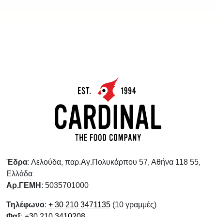
Έδρα
: Λελούδα, παρ.Αγ.Πολυκάρπου 57, Αθήνα 118 55,
Ελλάδα
Αρ.ΓΕΜΗ
: 5035701000
Τηλέφωνο
:
+ 30 210 3471135
(10 γραμμές)
Φαξ
:
+30 210 3410208