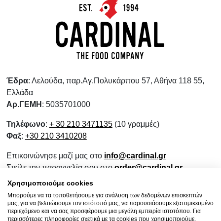
Έδρα
: Λελούδα, παρ.Αγ.Πολυκάρπου 57, Αθήνα 118 55,
Ελλάδα
Αρ.ΓΕΜΗ
: 5035701000
Τηλέφωνο
:
+ 30 210 3471135
(10 γραμμές)
Φαξ
:
+30 210 3410208
Επικοινώνησε μαζί μας στο
info@cardinal.gr
Στείλε την παραγγελία σου στο
order@cardinal.gr
Για αγορές λιανικής
www.wokshop.gr
Χρησιμοποιούμε cookies
Μπορούμε να τα τοποθετήσουμε για ανάλυση των δεδομένων επισκεπτών
Όροι Χρήσης
μας, για να βελτιώσουμε τον ιστότοπό μας, να παρουσιάσουμε εξατομικευμένο
Πολιτική Προστασίας Προσωπικών Δεδομένων
περιεχόμενο και να σας προσφέρουμε μια μεγάλη εμπειρία ιστοτόπου. Για
περισσότερες πληροφορίες σχετικά με τα cookies που χρησιμοποιούμε,