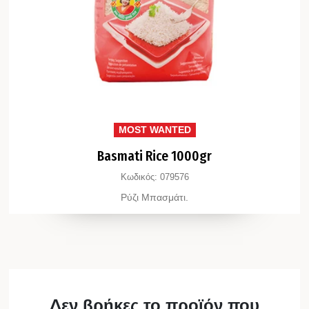
MOST WANTED
Basmati Rice 1000gr
Κωδικός:
079576
Ρύζι Μπασμάτι.
Δεν βρήκες το προϊόν που