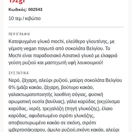
Κωδικός:
002543
10 τεμ / κιβώτιο
ΠΕΡΙΓΡΑΦΗ
Κατεψυγμένο γλυκό mochi, ελεύθερο γλουτένης, με
γέμιση vegan παγωτό από σοκολάτα Βελγίου. Το
Mochi είναι παραδοσιακό Ασιατικό γλυκό με ελαφριά
γεύση ρυζιού και μαστιχωτή υφή λουκουμιού!
ΣΥΣΤΑΤΙΚΑ
Νερό, ζάχαρη, αλεύρι ρυζιού, μαύρη σοκολάτα Βελγίου
6% (μάζα κακάο, ζάχαρη, βούτυρο κακάο,
γαλακτωματοποιητής λεκιθίνη σόγιας, φυσική
αρωματική ουσία βανίλιας), γάλα καρύδας (εκχύλισμα
καρύδας, νερό), τρεχαλόζη (πηγή γλυκόζης), έλαιο
καρύδας, αφυδατωμένο σιρόπι γλυκόζης,
αποβουτυρωμένο κακάο σε σκόνη, σιρόπι
ιμβερτοσάκχαρου, άμυλο ρυζιού,σκόνη κακάο, αλεύρι