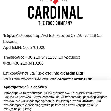
Έδρα
: Λελούδα, παρ.Αγ.Πολυκάρπου 57, Αθήνα 118 55,
Ελλάδα
Αρ.ΓΕΜΗ
: 5035701000
Τηλέφωνο
:
+ 30 210 3471135
(10 γραμμές)
Φαξ
:
+30 210 3410208
Επικοινώνησε μαζί μας στο
info@cardinal.gr
Στείλε την παραγγελία σου στο
order@cardinal.gr
Για αγορές λιανικής
www.wokshop.gr
Χρησιμοποιούμε cookies
Μπορούμε να τα τοποθετήσουμε για ανάλυση των δεδομένων επισκεπτών
Όροι Χρήσης
μας, για να βελτιώσουμε τον ιστότοπό μας, να παρουσιάσουμε εξατομικευμένο
Πολιτική Προστασίας Προσωπικών Δεδομένων
περιεχόμενο και να σας προσφέρουμε μια μεγάλη εμπειρία ιστοτόπου. Για
περισσότερες πληροφορίες σχετικά με τα cookies που χρησιμοποιούμε,
Πολιτική Επιστροφών
ανοίξτε τις ρυθμίσεις.