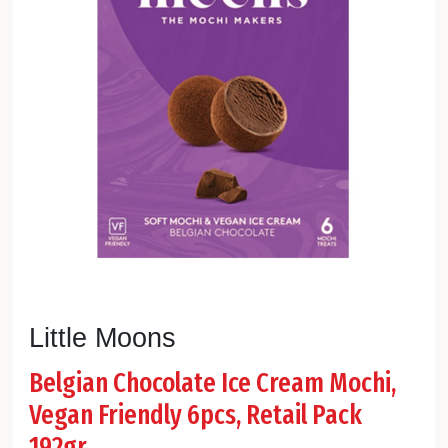
Little Moons
Belgian Chocolate Ice Cream Mochi,
Vegan Friendly 6pcs, Retail Pack
192gr