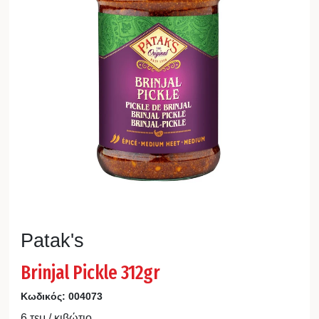
Patak's
Brinjal Pickle 312gr
Κωδικός:
004073
6 τεμ / κιβώτιο