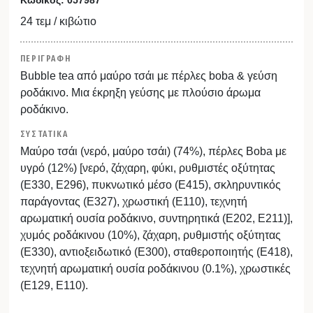
24 τεμ / κιβώτιο
ΠΕΡΙΓΡΑΦΗ
Bubble tea από μαύρο τσάι με πέρλες boba & γεύση
ροδάκινο. Μια έκρηξη γεύσης με πλούσιο άρωμα
ροδάκινο.
ΣΥΣΤΑΤΙΚΑ
Μαύρο τσάι (νερό, μαύρο τσάι) (74%), πέρλες Boba με
υγρό (12%) [νερό, ζάχαρη, φύκι, ρυθμιστές οξύτητας
(Ε330, Ε296), πυκνωτικό μέσο (Ε415), σκληρυντικός
παράγοντας (Ε327), χρωστική (Ε110), τεχνητή
αρωματική ουσία ροδάκινο, συντηρητικά (Ε202, Ε211)],
χυμός ροδάκινου (10%), ζάχαρη, ρυθμιστής οξύτητας
(E330), αντιοξειδωτικό (Ε300), σταθεροποιητής (Ε418),
τεχνητή αρωματική ουσία ροδάκινου (0.1%), χρωστικές
(Ε129, Ε110).