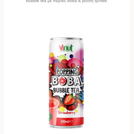
Bubble tea με πέρλες boba & γεύση lychee.