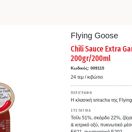
Flying Goose
Chili Sauce Extra Gar
200gr/200ml
Κωδικός:
009115
24 τεμ / κιβώτιο
ΠΕΡΙΓΡΑΦΗ
Η κλασική sriracha της Flyi
ΣΥΣΤΑΤΙΚΑ
Τσίλι 51%, σκόρδο 22%, ζάχαρ
& κιτρικό οξύ, πυκνωτικό μέσ
Ε621, συντηρητικό Ε202.