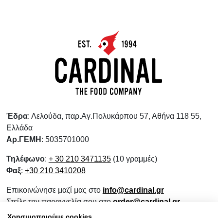
Έδρα
: Λελούδα, παρ.Αγ.Πολυκάρπου 57, Αθήνα 118 55,
Ελλάδα
Αρ.ΓΕΜΗ
: 5035701000
Τηλέφωνο
:
+ 30 210 3471135
(10 γραμμές)
Φαξ
:
+30 210 3410208
Επικοινώνησε μαζί μας στο
info@cardinal.gr
Στείλε την παραγγελία σου στο
order@cardinal.gr
Για αγορές λιανικής
www.wokshop.gr
Χρησιμοποιούμε cookies