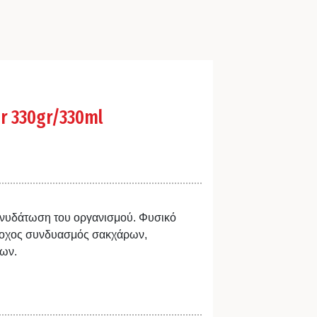
r 330gr/330ml
 ενυδάτωση του οργανισμού. Φυσικό
ροχος συνδυασμός σακχάρων,
έων.