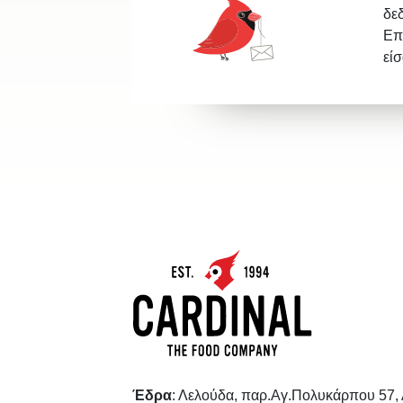
δε
Επ
εί
Έδρα
: Λελούδα, παρ.Αγ.Πολυκάρπου 57,