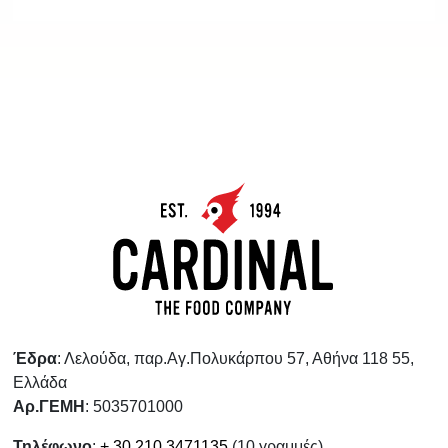
Έδρα
: Λελούδα, παρ.Αγ.Πολυκάρπου 57, Αθήνα 118 55,
Ελλάδα
Αρ.ΓΕΜΗ
: 5035701000
Τηλέφωνο
:
+ 30 210 3471135
(10 γραμμές)