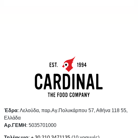
Έδρα
: Λελούδα, παρ.Αγ.Πολυκάρπου 57, Αθήνα 118 55,
Ελλάδα
Αρ.ΓΕΜΗ
: 5035701000
Τηλέφωνο
:
+ 30 210 3471135
(10 γραμμές)