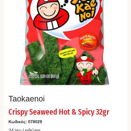
Taokaenoi
Crispy Seaweed Hot & Spicy 32gr
Κωδικός:
078029
24 τεμ / κιβώτιο