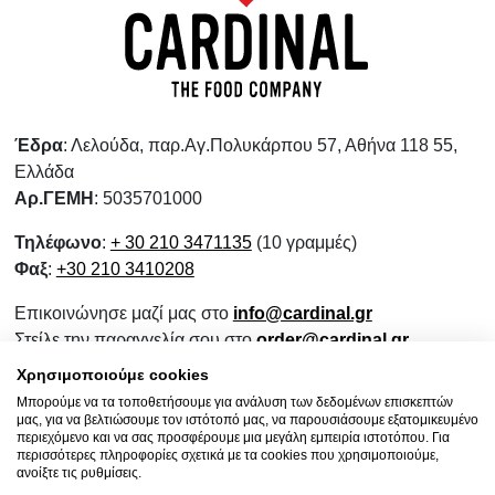
Έδρα
: Λελούδα, παρ.Αγ.Πολυκάρπου 57, Αθήνα 118 55,
Ελλάδα
Αρ.ΓΕΜΗ
: 5035701000
Τηλέφωνο
:
+ 30 210 3471135
(10 γραμμές)
Φαξ
:
+30 210 3410208
Επικοινώνησε μαζί μας στο
info@cardinal.gr
Στείλε την παραγγελία σου στο
order@cardinal.gr
Για αγορές λιανικής
www.wokshop.gr
Χρησιμοποιούμε cookies
Μπορούμε να τα τοποθετήσουμε για ανάλυση των δεδομένων επισκεπτών
Όροι Χρήσης
μας, για να βελτιώσουμε τον ιστότοπό μας, να παρουσιάσουμε εξατομικευμένο
Πολιτική Προστασίας Προσωπικών Δεδομένων
περιεχόμενο και να σας προσφέρουμε μια μεγάλη εμπειρία ιστοτόπου. Για
περισσότερες πληροφορίες σχετικά με τα cookies που χρησιμοποιούμε,
Πολιτική Επιστροφών
ανοίξτε τις ρυθμίσεις.
Ενημερωτικό Συνεργασίας