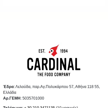
Έδρα
: Λελούδα, παρ.Αγ.Πολυκάρπου 57, Αθήνα 118 55,
Ελλάδα
Αρ.ΓΕΜΗ
: 5035701000
Τηλέφωνο
:
+ 30 210 3471135
(10 γραμμές)