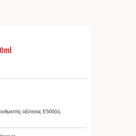
80ml
ρυθμιστής οξύτητας Ε500(ii),