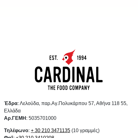
Έδρα
: Λελούδα, παρ.Αγ.Πολυκάρπου 57, Αθήνα 118 55,
Ελλάδα
Αρ.ΓΕΜΗ
: 5035701000
Τηλέφωνο
:
+ 30 210 3471135
(10 γραμμές)
Φαξ
:
+30 210 3410208