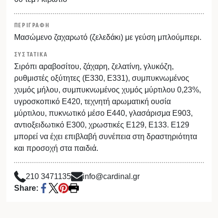
ΠΕΡΙΓΡΑΦΗ
Μασώμενο ζαχαρωτό (ζελεδάκι) με γεύση μπλούμπερι.
ΣΥΣΤΑΤΙΚΑ
Σιρόπι αραβοσίτου, ζάχαρη, ζελατίνη, γλυκόζη,
ρυθμιστές οξύτητες (Ε330, Ε331), συμπυκνωμένος
χυμός μήλου, συμπυκνωμένος χυμός μύρτιλου 0,23%,
υγροσκοπικό Ε420, τεχνητή αρωματική ουσία
μύρτιλου, πυκνωτικό μέσο Ε440, γλασάρισμα Ε903,
αντιοξειδωτικό Ε300, χρωστικές Ε129, Ε133. Ε129
μπορεί να έχει επιβλαβή συνέπεια στη δραστηριότητα
και προσοχή στα παιδιά.
210 3471135
info@cardinal.gr
Share: