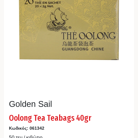
Golden Sail
Oolong Tea Teabags 40gr
Κωδικός:
061342
50 τεμ / κιβώτιο