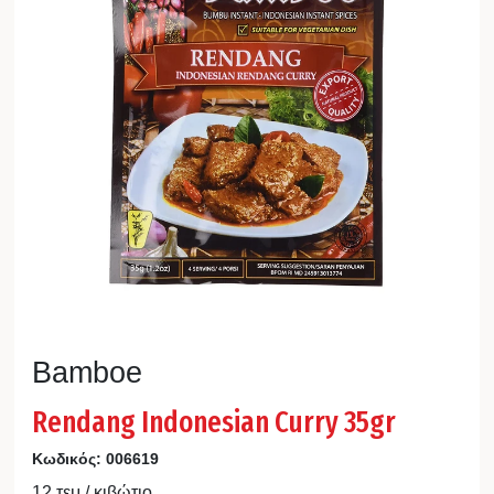
Bamboe
Rendang Indonesian Curry 35gr
Κωδικός:
006619
12 τεμ / κιβώτιο