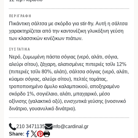
ΠΕΡΙΓΡΑΦΗ
Πικάντικη σάλτσα με σκόρδο για stir-fry. Αυτή η σάλτσα
χαρακτηρίζεται από την καντονέζικη γλυκόξινη γεύση
των κλασσικών κινέζικων πιάτων.
ΣΥΣΤΑΤΙΚΑ
Νερό, ζυμωμένη πάστα σόγιας (νερό, αλάτι, σόγια,
αλεύρι σίτου), ζάχαρη, αλατισμένες πιπεριές τσίλι 12%
(πιπεριές τσίλι 80%, αλάτι), σάλτσα σόγιας (νερό, αλάτι,
κύαμοι σόγιας, αλεύρι σίτου), πελτές τομάτας,
τροποποιημένο άμυλο καλαμποκιού, αποξηραμένο
σκόρδο 1%, σογιέλαιο, αλάτι, μπαχαρικό, μέσο
οξίνισης (γαλακτικό οξύ), ενισχυτικά γεύσης (ινοσινικό
δινάτριο, γουανυλικό δινάτριο).
210 3471135
info@cardinal.gr
Share: