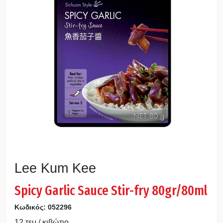
Lee Kum Kee
Spicy Garlic Sauce Stir-fry 80gr/80ml
Κωδικός:
052296
12 τεμ / κιβώτιο