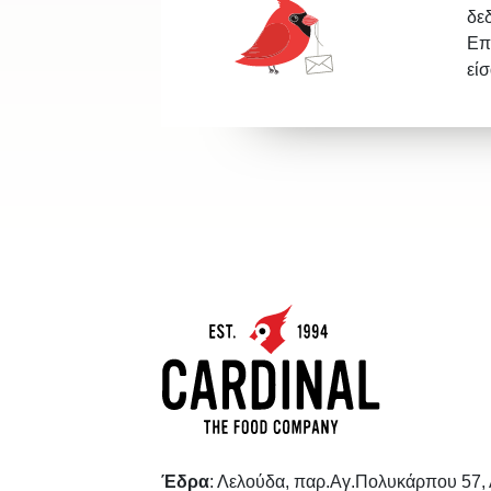
δε
Επ
εί
Έδρα
: Λελούδα, παρ.Αγ.Πολυκάρπου 57,