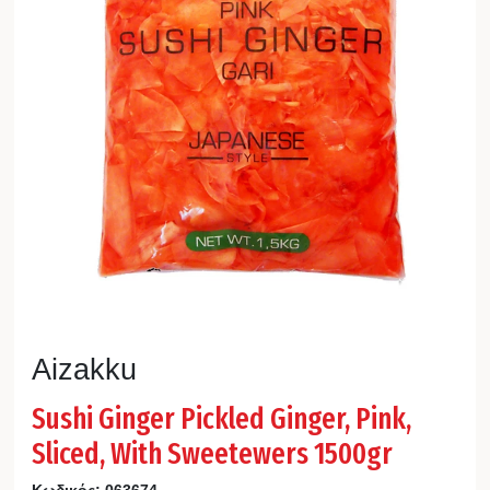
Aizakku
Sushi Ginger Pickled Ginger, Pink,
Sliced, With Sweetewers 1500gr
Κωδικός:
063674