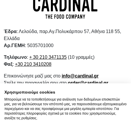
Έδρα
: Λελούδα, παρ.Αγ.Πολυκάρπου 57, Αθήνα 118 55,
Ελλάδα
Αρ.ΓΕΜΗ
: 5035701000
Τηλέφωνο
:
+ 30 210 3471135
(10 γραμμές)
Φαξ
:
+30 210 3410208
Επικοινώνησε μαζί μας στο
info@cardinal.gr
Στείλε την παραγγελία σου στο
order@cardinal.gr
Για αγορές λιανικής
www.wokshop.gr
Χρησιμοποιούμε cookies
Μπορούμε να τα τοποθετήσουμε για ανάλυση των δεδομένων επισκεπτών
Όροι Χρήσης
μας, για να βελτιώσουμε τον ιστότοπό μας, να παρουσιάσουμε εξατομικευμένο
Πολιτική Προστασίας Προσωπικών Δεδομένων
περιεχόμενο και να σας προσφέρουμε μια μεγάλη εμπειρία ιστοτόπου. Για
περισσότερες πληροφορίες σχετικά με τα cookies που χρησιμοποιούμε,
Πολιτική Επιστροφών
ανοίξτε τις ρυθμίσεις.
Ενημερωτικό Συνεργασίας