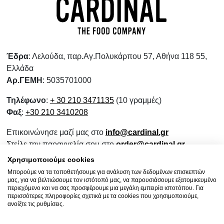
Έδρα
: Λελούδα, παρ.Αγ.Πολυκάρπου 57, Αθήνα 118 55,
Ελλάδα
Αρ.ΓΕΜΗ
: 5035701000
Τηλέφωνο
:
+ 30 210 3471135
(10 γραμμές)
Φαξ
:
+30 210 3410208
Επικοινώνησε μαζί μας στο
info@cardinal.gr
Στείλε την παραγγελία σου στο
order@cardinal.gr
Για αγορές λιανικής
www.wokshop.gr
Χρησιμοποιούμε cookies
Μπορούμε να τα τοποθετήσουμε για ανάλυση των δεδομένων επισκεπτών
Όροι Χρήσης
μας, για να βελτιώσουμε τον ιστότοπό μας, να παρουσιάσουμε εξατομικευμένο
Πολιτική Προστασίας Προσωπικών Δεδομένων
περιεχόμενο και να σας προσφέρουμε μια μεγάλη εμπειρία ιστοτόπου. Για
περισσότερες πληροφορίες σχετικά με τα cookies που χρησιμοποιούμε,
Πολιτική Επιστροφών
ανοίξτε τις ρυθμίσεις.
Ενημερωτικό Συνεργασίας