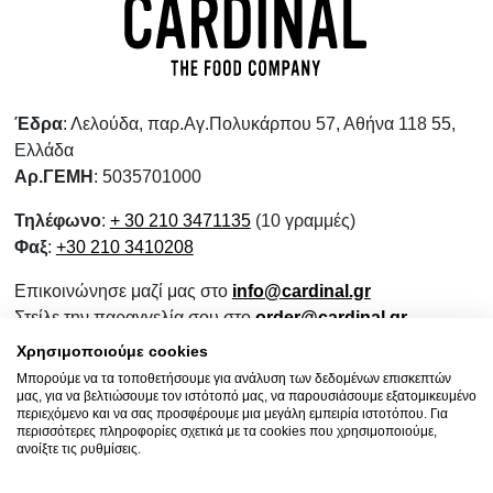
Έδρα
: Λελούδα, παρ.Αγ.Πολυκάρπου 57, Αθήνα 118 55,
Ελλάδα
Αρ.ΓΕΜΗ
: 5035701000
Τηλέφωνο
:
+ 30 210 3471135
(10 γραμμές)
Φαξ
:
+30 210 3410208
Επικοινώνησε μαζί μας στο
info@cardinal.gr
Στείλε την παραγγελία σου στο
order@cardinal.gr
Για αγορές λιανικής
www.wokshop.gr
Χρησιμοποιούμε cookies
Μπορούμε να τα τοποθετήσουμε για ανάλυση των δεδομένων επισκεπτών
Όροι Χρήσης
μας, για να βελτιώσουμε τον ιστότοπό μας, να παρουσιάσουμε εξατομικευμένο
Πολιτική Προστασίας Προσωπικών Δεδομένων
περιεχόμενο και να σας προσφέρουμε μια μεγάλη εμπειρία ιστοτόπου. Για
περισσότερες πληροφορίες σχετικά με τα cookies που χρησιμοποιούμε,
Πολιτική Επιστροφών
ανοίξτε τις ρυθμίσεις.
Ενημερωτικό Συνεργασίας