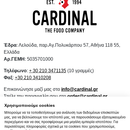
Έδρα
: Λελούδα, παρ.Αγ.Πολυκάρπου 57, Αθήνα 118 55,
Ελλάδα
Αρ.ΓΕΜΗ
: 5035701000
Τηλέφωνο
:
+ 30 210 3471135
(10 γραμμές)
Φαξ
:
+30 210 3410208
Επικοινώνησε μαζί μας στο
info@cardinal.gr
Στείλε την παραγγελία σου στο
order@cardinal.gr
Για αγορές λιανικής
www.wokshop.gr
Χρησιμοποιούμε cookies
Μπορούμε να τα τοποθετήσουμε για ανάλυση των δεδομένων επισκεπτών
Όροι Χρήσης
μας, για να βελτιώσουμε τον ιστότοπό μας, να παρουσιάσουμε εξατομικευμένο
Πολιτική Προστασίας Προσωπικών Δεδομένων
περιεχόμενο και να σας προσφέρουμε μια μεγάλη εμπειρία ιστοτόπου. Για
περισσότερες πληροφορίες σχετικά με τα cookies που χρησιμοποιούμε,
Πολιτική Επιστροφών