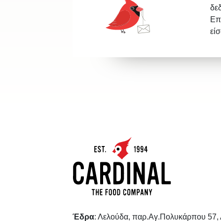
δε
Επ
εί
Έδρα
: Λελούδα, παρ.Αγ.Πολυκάρπου 57,