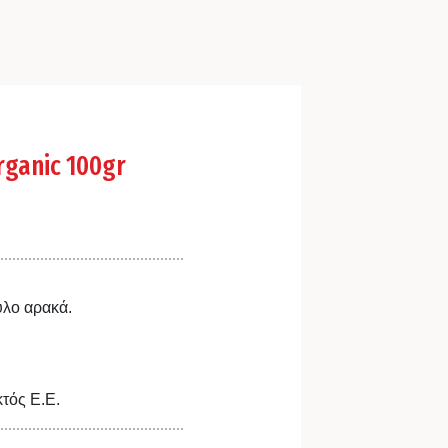
rganic 100gr
υλο αρακά.
κτός Ε.Ε.