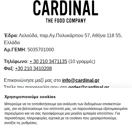
Έδρα
: Λελούδα, παρ.Αγ.Πολυκάρπου 57, Αθήνα 118 55,
Ελλάδα
Αρ.ΓΕΜΗ
: 5035701000
Τηλέφωνο
:
+ 30 210 3471135
(10 γραμμές)
Φαξ
:
+30 210 3410208
Επικοινώνησε μαζί μας στο
info@cardinal.gr
Στείλε την παραγγελία σου στο
order@cardinal.gr
Για αγορές λιανικής
www.wokshop.gr
Χρησιμοποιούμε cookies
Μπορούμε να τα τοποθετήσουμε για ανάλυση των δεδομένων επισκεπτών
Όροι Χρήσης
μας, για να βελτιώσουμε τον ιστότοπό μας, να παρουσιάσουμε εξατομικευμένο
Πολιτική Προστασίας Προσωπικών Δεδομένων
περιεχόμενο και να σας προσφέρουμε μια μεγάλη εμπειρία ιστοτόπου. Για
περισσότερες πληροφορίες σχετικά με τα cookies που χρησιμοποιούμε,
Πολιτική Επιστροφών
ανοίξτε τις ρυθμίσεις.
Ενημερωτικό Συνεργασίας