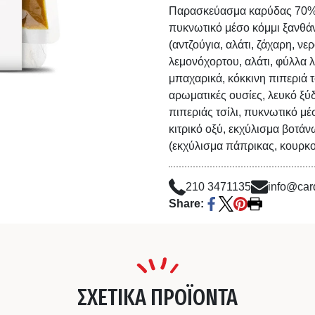
Παρασκεύασμα καρύδας 70% (
πυκνωτικό μέσο κόμμι ξανθάν
(αντζούγια, αλάτι, ζάχαρη, νε
λεμονόχορτου, αλάτι, φύλλα 
μπαχαρικά, κόκκινη πιπεριά 
αρωματικές ουσίες, λευκό ξύ
πιπεριάς τσίλι, πυκνωτικό μέ
κιτρικό οξύ, εκχύλισμα βοτά
(εκχύλισμα πάπρικας, κουρκο
210 3471135
info@card
Share:
ΣΧΕΤΙΚΑ ΠΡΟΪΟΝΤΑ