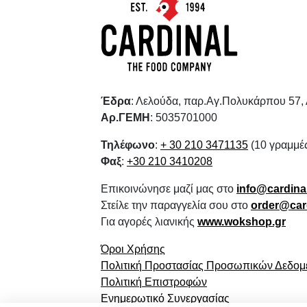
Έδρα
: Λελούδα, παρ.Αγ.Πολυκάρπου 57,
Αρ.ΓΕΜΗ
: 5035701000
Τηλέφωνο
:
+ 30 210 3471135
(10 γραμμέ
Φαξ
:
+30 210 3410208
Επικοινώνησε μαζί μας στο
info@cardinal
Στείλε την παραγγελία σου στο
order@card
Για αγορές λιανικής
www.wokshop.gr
Όροι Χρήσης
Πολιτική Προστασίας Προσωπικών Δεδο
Πολιτική Επιστροφών
Ενημερωτικό Συνεργασίας