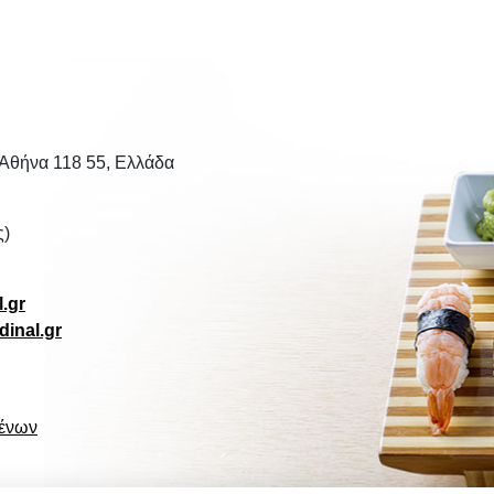
 Αθήνα 118 55, Ελλάδα
ς)
.gr
inal.gr
μένων