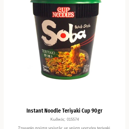
Instant Noodle Teriyaki Cup 90gr
Κωδικός:
015574
Στιγμιαία σούπα νούντλς με γεύση μοσχάρι teriyaki.