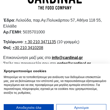
Έδρα
: Λελούδα, παρ.Αγ.Πολυκάρπου 57, Αθήνα 118 55,
Ελλάδα
Αρ.ΓΕΜΗ
: 5035701000
Τηλέφωνο
:
+ 30 210 3471135
(10 γραμμές)
Φαξ
:
+30 210 3410208
Επικοινώνησε μαζί μας στο
info@cardinal.gr
Στείλε την παραγγελία σου στο
order@cardinal.gr
Για αγορές λιανικής
www.wokshop.gr
Χρησιμοποιούμε cookies
Μπορούμε να τα τοποθετήσουμε για ανάλυση των δεδομένων επισκεπτών
Όροι Χρήσης
μας, για να βελτιώσουμε τον ιστότοπό μας, να παρουσιάσουμε εξατομικευμένο
Πολιτική Προστασίας Προσωπικών Δεδομένων
περιεχόμενο και να σας προσφέρουμε μια μεγάλη εμπειρία ιστοτόπου. Για
περισσότερες πληροφορίες σχετικά με τα cookies που χρησιμοποιούμε,
Πολιτική Επιστροφών
ανοίξτε τις ρυθμίσεις.
Ενημερωτικό Συνεργασίας
Αποδεχτείτε όλα
Αρνούμαι