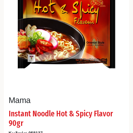
Mama
Instant Noodle Hot & Spicy Flavor
90gr
Κωδικός:
058137