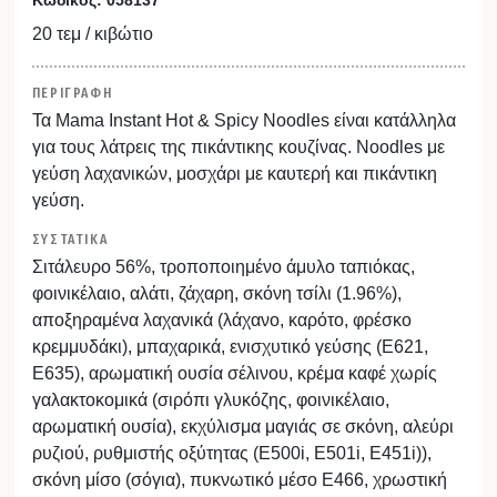
20 τεμ / κιβώτιο
ΠΕΡΙΓΡΑΦΗ
Τα Mama Instant Hot & Spicy Noodles είναι κατάλληλα
για τους λάτρεις της πικάντικης κουζίνας. Νoodles με
γεύση λαχανικών, μοσχάρι με καυτερή και πικάντικη
γεύση.
ΣΥΣΤΑΤΙΚΑ
Σιτάλευρο 56%, τροποποιημένο άμυλο ταπιόκας,
φοινικέλαιο, αλάτι, ζάχαρη, σκόνη τσίλι (1.96%),
αποξηραμένα λαχανικά (λάχανο, καρότο, φρέσκο
κρεμμυδάκι), μπαχαρικά, ενισχυτικό γεύσης (Ε621,
Ε635), αρωματική ουσία σέλινου, κρέμα καφέ χωρίς
γαλακτοκομικά (σιρόπι γλυκόζης, φοινικέλαιο,
αρωματική ουσία), εκχύλισμα μαγιάς σε σκόνη, αλεύρι
ρυζιού, ρυθμιστής οξύτητας (Ε500i, Ε501i, E451i)),
σκόνη μίσο (σόγια), πυκνωτικό μέσο Ε466, χρωστική