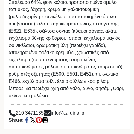
Σιτάλευρο 64%, φοινικέλαιο, τροποποιημένο άμυλο
ταπιόκας, ζάχαρη, κρέμα μη γαλακτοκομική
(μαλτοδεξτρίνη, φοινικέλαιο, τροποποιημένο άμυλο
αραβοσίτου), αλάτι, καρυκεύματα, ενισχυτικά γεύσης
(Ε621, Ε635), σάλτσα σόγιας (κύαμοι σόγιας, αλάτι,
εκχύλισμα βύνης κριθαριού, σιτάρι, εκχύλισμα μαγιάς,
φοινικέλαιο), αρωματική ύλη (περιέχει γαρίδα),
αποξηραμένο φρέσκο κρεμμύδι, χρωστικές από
εκχύλισμα (συμπυκνώματος σπιρουλίνας,
συμπυκνώματος μήλου, συμπυκνώματος κουρκουμά),
ρυθμιστές οξύτητας (Ε500, Ε501, Ε451), πυκνωτικό
Ε466, εκχύλισμα τσίλι, έλαιο φύλλων καφίρ λαιμ.
Μπορεί να περιέχει ίχνη από γάλα, αυγό, σησάμι, ψάρι,
σέλινο και μαλάκια.
210 3471135
info@cardinal.gr
Share: