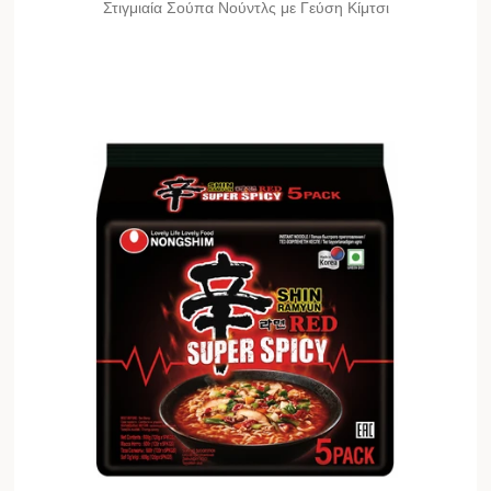
Στιγμιαία Σούπα Νούντλς με Γεύση Κίμτσι