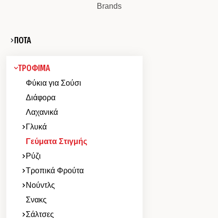
Brands
ΠΟΤΑ
ΤΡΟΦΙΜΑ
Φύκια για Σούσι
Διάφορα
Λαχανικά
Γλυκά
Γεύματα Στιγμής
Ρύζι
Τροπικά Φρούτα
Νούντλς
Σνακς
Σάλτσες