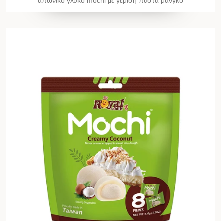
Ιαπωνικό γλυκό mochi με γέμιση πάστα μάνγκο.