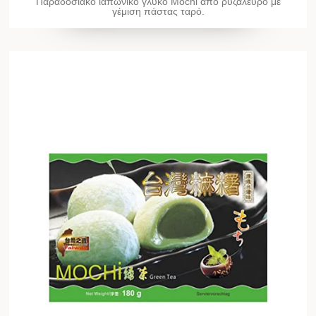
Παραδοσιακό ιαπωνικό γλυκό Mochi από ρυζάλευρο με
γέμιση πάστας ταρό.