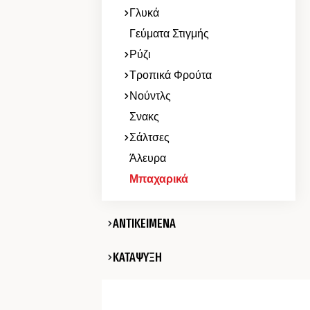
Γλυκά
Γεύματα Στιγμής
Ρύζι
Τροπικά Φρούτα
Νούντλς
Σνακς
Σάλτσες
Άλευρα
Μπαχαρικά
ΑΝΤΙΚΕΙΜΕΝΑ
ΚΑΤΑΨΥΞΗ