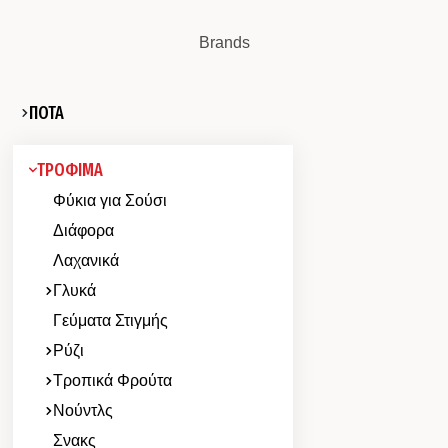
Brands
ΠΟΤΑ
ΤΡΟΦΙΜΑ
Φύκια για Σούσι
Διάφορα
Λαχανικά
Γλυκά
Γεύματα Στιγμής
Ρύζι
Τροπικά Φρούτα
Νούντλς
Σνακς