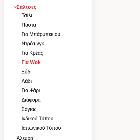
Σάλτσες
Τσίλι
Πάστα
Για Μπάρμπεκιου
Ντρέσινγκ
Για Κρέας
Για Wok
Ξύδι
Λάδι
Για Ψάρι
Διάφορα
Σόγιας
Ινδικού Τύπου
Ιαπωνικού Τύπου
Άλευρα