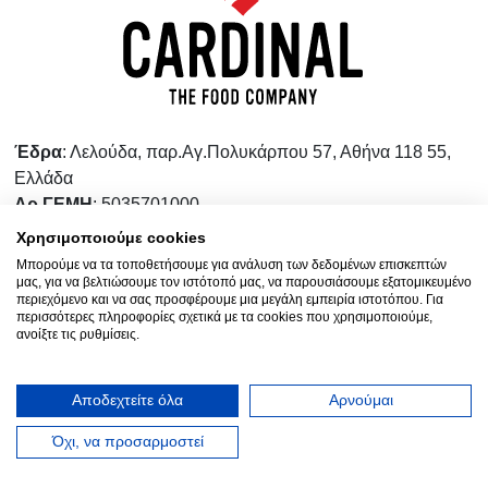
Έδρα
: Λελούδα, παρ.Αγ.Πολυκάρπου 57, Αθήνα 118 55,
Ελλάδα
Αρ.ΓΕΜΗ
: 5035701000
Χρησιμοποιούμε cookies
Τηλέφωνο
:
+ 30 210 3471135
(10 γραμμές)
Μπορούμε να τα τοποθετήσουμε για ανάλυση των δεδομένων επισκεπτών
Φαξ
:
+30 210 3410208
μας, για να βελτιώσουμε τον ιστότοπό μας, να παρουσιάσουμε εξατομικευμένο
περιεχόμενο και να σας προσφέρουμε μια μεγάλη εμπειρία ιστοτόπου. Για
Επικοινώνησε μαζί μας στο
info@cardinal.gr
περισσότερες πληροφορίες σχετικά με τα cookies που χρησιμοποιούμε,
ανοίξτε τις ρυθμίσεις.
Στείλε την παραγγελία σου στο
order@cardinal.gr
Για αγορές λιανικής
www.wokshop.gr
Αποδεχτείτε όλα
Αρνούμαι
Όροι Χρήσης
Πολιτική Προστασίας Προσωπικών Δεδομένων
Όχι, να προσαρμοστεί
Πολιτική Επιστροφών