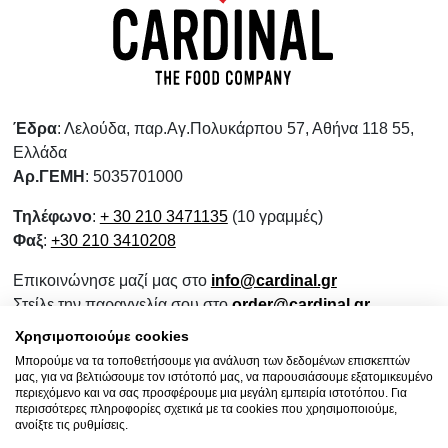
Έδρα
: Λελούδα, παρ.Αγ.Πολυκάρπου 57, Αθήνα 118 55,
Ελλάδα
Αρ.ΓΕΜΗ
: 5035701000
Τηλέφωνο
:
+ 30 210 3471135
(10 γραμμές)
Φαξ
:
+30 210 3410208
Επικοινώνησε μαζί μας στο
info@cardinal.gr
Στείλε την παραγγελία σου στο
order@cardinal.gr
Για αγορές λιανικής
www.wokshop.gr
Χρησιμοποιούμε cookies
Μπορούμε να τα τοποθετήσουμε για ανάλυση των δεδομένων επισκεπτών
Όροι Χρήσης
μας, για να βελτιώσουμε τον ιστότοπό μας, να παρουσιάσουμε εξατομικευμένο
Πολιτική Προστασίας Προσωπικών Δεδομένων
περιεχόμενο και να σας προσφέρουμε μια μεγάλη εμπειρία ιστοτόπου. Για
περισσότερες πληροφορίες σχετικά με τα cookies που χρησιμοποιούμε,
Πολιτική Επιστροφών
ανοίξτε τις ρυθμίσεις.
Ενημερωτικό Συνεργασίας