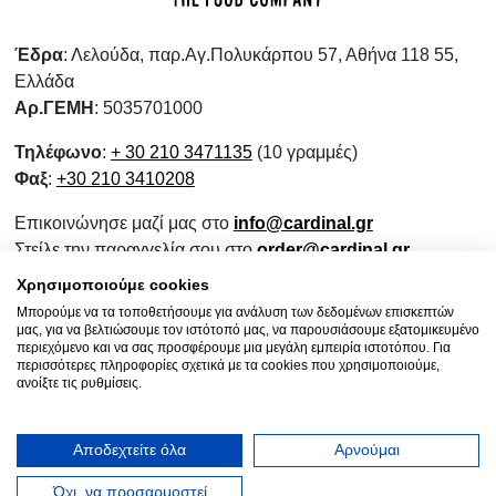
Έδρα
: Λελούδα, παρ.Αγ.Πολυκάρπου 57, Αθήνα 118 55,
Ελλάδα
Αρ.ΓΕΜΗ
: 5035701000
Τηλέφωνο
:
+ 30 210 3471135
(10 γραμμές)
Φαξ
:
+30 210 3410208
Επικοινώνησε μαζί μας στο
info@cardinal.gr
Στείλε την παραγγελία σου στο
order@cardinal.gr
Για αγορές λιανικής
www.wokshop.gr
Χρησιμοποιούμε cookies
Μπορούμε να τα τοποθετήσουμε για ανάλυση των δεδομένων επισκεπτών
Όροι Χρήσης
μας, για να βελτιώσουμε τον ιστότοπό μας, να παρουσιάσουμε εξατομικευμένο
Πολιτική Προστασίας Προσωπικών Δεδομένων
περιεχόμενο και να σας προσφέρουμε μια μεγάλη εμπειρία ιστοτόπου. Για
περισσότερες πληροφορίες σχετικά με τα cookies που χρησιμοποιούμε,
Πολιτική Επιστροφών
ανοίξτε τις ρυθμίσεις.
Ενημερωτικό Συνεργασίας
Αποδεχτείτε όλα
Αρνούμαι
Όχι, να προσαρμοστεί