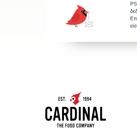
PS
δε
Επ
εί