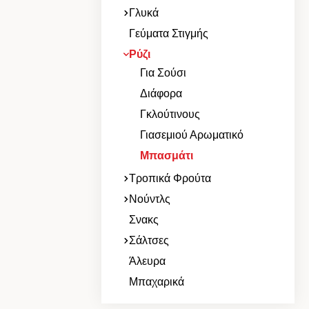
Γλυκά
Γεύματα Στιγμής
Ρύζι
Για Σούσι
Διάφορα
Γκλούτινους
Γιασεμιού Αρωματικό
Μπασμάτι
Τροπικά Φρούτα
Νούντλς
Σνακς
Σάλτσες
Άλευρα
Μπαχαρικά