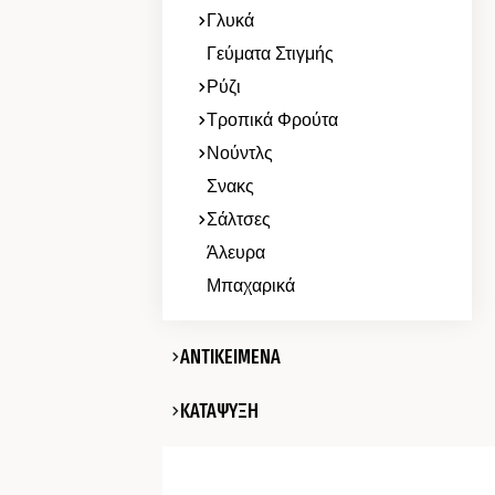
Γλυκά
Γεύματα Στιγμής
Ρύζι
Τροπικά Φρούτα
Νούντλς
Σνακς
Σάλτσες
Άλευρα
Μπαχαρικά
ΑΝΤΙΚΕΙΜΕΝΑ
ΚΑΤΑΨΥΞΗ