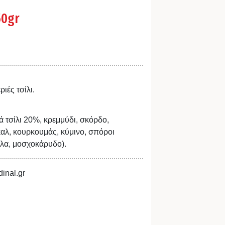
50gr
ιές τσίλι.
 τσίλι 20%, κρεμμύδι, σκόρδο,
καλ, κουρκουμάς, κύμινο, σπόροι
έλα, μοσχοκάρυδο).
inal.gr