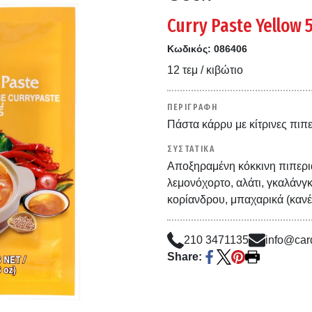
Curry Paste Yellow 
Κωδικός:
086406
12 τεμ / κιβώτιο
ΠΕΡΙΓΡΑΦΗ
Πάστα κάρρυ με κίτρινες πιπερ
ΣΥΣΤΑΤΙΚΑ
Αποξηραμένη κόκκινη πιπεριά
λεμονόχορτο, αλάτι, γκαλάνγ
κορίανδρου, μπαχαρικά (καν
210 3471135
info@card
Share: