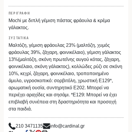
ΠΕΡΙΓΡΑΦΗ
Mochi με διπλή γέμιση πάστας φράουλα & κρέμα
γάλακτος.
ΣΥΣΤΑΤΙΚΑ
Μαλτόζη, γέμιση φράουλας 23% (μαλτόζη, χυμός
φράουλας 39%, ζάχαρη, φοινικέλαιο), γέμιση γάλακτος
13%(μαλτόζη, σκόνη πρωτεΐνης αυγού κότας, ζάχαρη,
φοινικέλαιο, σκόνη γάλακτος), κολλώδες ρύζι σε σκόνη
10%, κεχρί, ζάχαρη, φοινικέλαιο, τροποποιημένο
άμυλο, υγροσκοπικό: σορβιτόλη, χρωστική E129*,
αρωματική ουσία, συντηρητικό Ε202. Μπορεί να
περιέχει αραχίδες και σησάμι. *E129: Μπορεί να έχει
επιβλαβή συνέπεια στη δραστηριότητα και προσοχή
στα παιδιά.
210 3471135
info@cardinal.gr