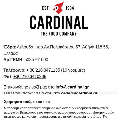
Έδρα
: Λελούδα, παρ.Αγ.Πολυκάρπου 57, Αθήνα 118 55,
Ελλάδα
Αρ.ΓΕΜΗ
: 5035701000
Τηλέφωνο
:
+ 30 210 3471135
(10 γραμμές)
Φαξ
:
+30 210 3410208
Επικοινώνησε μαζί μας στο
info@cardinal.gr
Στείλε την παραγγελία σου στο
order@cardinal.gr
Για αγορές λιανικής
www.wokshop.gr
Χρησιμοποιούμε cookies
Μπορούμε να τα τοποθετήσουμε για ανάλυση των δεδομένων επισκεπτών
Όροι Χρήσης
μας, για να βελτιώσουμε τον ιστότοπό μας, να παρουσιάσουμε εξατομικευμένο
Πολιτική Προστασίας Προσωπικών Δεδομένων
περιεχόμενο και να σας προσφέρουμε μια μεγάλη εμπειρία ιστοτόπου. Για