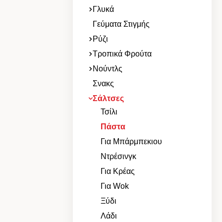
Γλυκά
Γεύματα Στιγμής
Ρύζι
Τροπικά Φρούτα
Νούντλς
Σνακς
Σάλτσες
Τσίλι
Πάστα
Για Μπάρμπεκιου
Ντρέσινγκ
Για Κρέας
Για Wok
Ξύδι
Λάδι