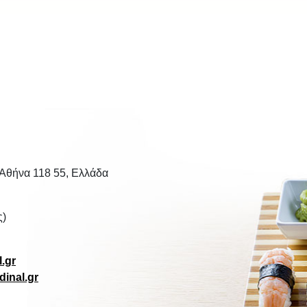
 Αθήνα 118 55, Ελλάδα
ς)
.gr
inal.gr