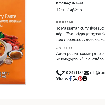
Κωδικός:
024248
12 τεμ / κιβώτιο
ΠΕΡΙΓΡΑΦΗ
Το Massaman curry είναι ένα 
κάρυ. Ένα μείγμα μπαχαρικώ
που προσφέρουν φρέσκια και
ΣΥΣΤΑΤΙΚΑ
Αποξηραμένη κόκκινη πιπεριά
λεμονόχορτο, κύμινο, σπόροι
210 3471135
info@card
Share: