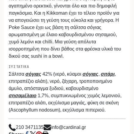
αγαπημένο ορεκτικό, γίνονται όλο και πιο δημοφιλή
παγκόσμια. Και η Kikkoman έχει το τέλειο προϊόν για
να απογειώσει τη γεύση τους εύκολα και γρήγορα. Η
Poke Sauce έχει ως βάση τη σάλτσα σόγιας
αρωματισμένη με έλαιο καβουρδισμένου σησαμιού,
χυμό λεμόνι και chilli. Μια γεύση απόλυτα
ισορροπημένη που δίνει βάθος στα φρέσκα υλικά του
δικού σας sushi in a bowl.
ΣΥΣΤΑΤΙΚΑ
Σάλτσα
σόγιας
42% (νερό, κύαμοι
σόγιας
,
σιτάρι
,
επιτραπέζιο αλάτι), νερό, ζάχαρη, τροποποιημένο
άμυλο, απόσταγμα ξυδιού, καβουρδισμένο
σησαμέλαιο
1,7%, συμπυκνωμένος χυμός λεμονιού,
επιτραπέζιο αλάτι, εκχύλισμα μαγιάς, φύκη σε σκόνη
(Ascophyllum nodosum), εκχύλισμα πιπεριού.
210 3471135
info@cardinal.gr