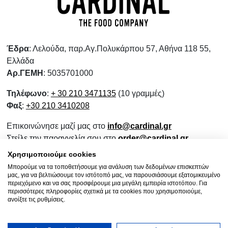
Έδρα
: Λελούδα, παρ.Αγ.Πολυκάρπου 57, Αθήνα 118 55,
Ελλάδα
Αρ.ΓΕΜΗ
: 5035701000
Τηλέφωνο
:
+ 30 210 3471135
(10 γραμμές)
Φαξ
:
+30 210 3410208
Επικοινώνησε μαζί μας στο
info@cardinal.gr
Στείλε την παραγγελία σου στο
order@cardinal.gr
Για αγορές λιανικής
www.wokshop.gr
Χρησιμοποιούμε cookies
Μπορούμε να τα τοποθετήσουμε για ανάλυση των δεδομένων επισκεπτών
Όροι Χρήσης
μας, για να βελτιώσουμε τον ιστότοπό μας, να παρουσιάσουμε εξατομικευμένο
Πολιτική Προστασίας Προσωπικών Δεδομένων
περιεχόμενο και να σας προσφέρουμε μια μεγάλη εμπειρία ιστοτόπου. Για
περισσότερες πληροφορίες σχετικά με τα cookies που χρησιμοποιούμε,
Πολιτική Επιστροφών
ανοίξτε τις ρυθμίσεις.
Ενημερωτικό Συνεργασίας