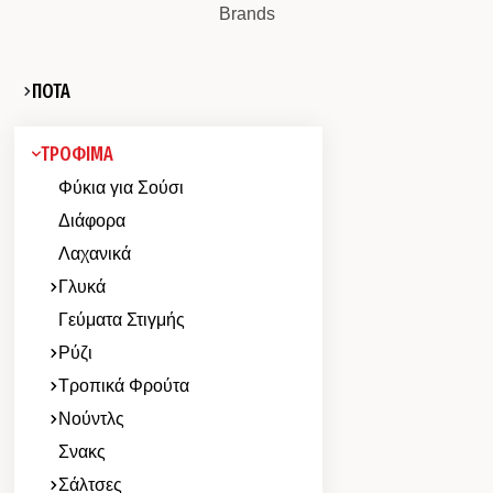
Brands
ΠΟΤΑ
ΤΡΟΦΙΜΑ
Φύκια για Σούσι
Διάφορα
Λαχανικά
Γλυκά
Γεύματα Στιγμής
Ρύζι
Τροπικά Φρούτα
Νούντλς
Σνακς
Σάλτσες