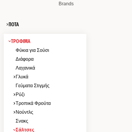
Brands
ΠΟΤΑ
ΤΡΟΦΙΜΑ
Φύκια για Σούσι
Διάφορα
Λαχανικά
Γλυκά
Γεύματα Στιγμής
Ρύζι
Τροπικά Φρούτα
Νούντλς
Σνακς
Σάλτσες